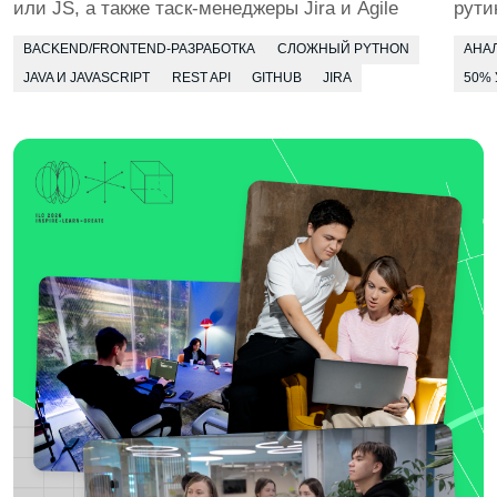
сразу на месте
БЕРЁМ РЕАЛЬНЫЕ ЗАКАЗЫ
Приглашаем инициативных студентов
в коммерческие проекты для компаний-партнёров
и муниципальные инициативы. Помогаем стартовать
в качестве фрилансера — работа над заказами идёт
в зачёт
4 КУРС
В твоём портфолио будут все виды задач,
с которыми сталкиваются разработчики.
И ты будешь выполнять их как профи!