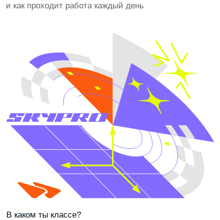
БЭКЕНД-РАЗРАБОТЧИК
РАЗРАБОТЧИК НА PYTHON
РАЗРАБОТЧИК НА JAVA
ОСНОВНЫЕ ЗАДАЧИ
Разработчик создает и улучшает программы,
работает с данными, исправляет ошибки
и проектирует удобные и надежные сервисы
БУДУЩИЕ РАБОТОДАТЕЛИ
Яндекс, Т‑Банк, Ozon, VK, Сбер, МТС, Wildberries,
Skyeng и другие крупные современные компании,
а также карьерные партнеры Skypro