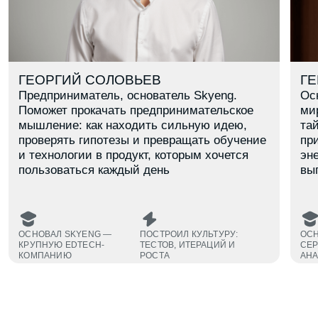
В каком ты классе?
8
9
10
11
Даю согласие на обработку
персональных данных
Даю согласие на получение
рекламных материалов
Заявку оставляет родитель
Подобрать факультет
ЗНАКОМСТВА
Познакомься с теми, кто разделяет твои
интересы