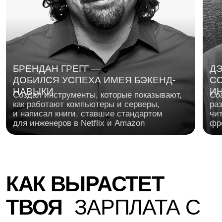
ГЕОРГИЙ СОЛОВЬЕВ
ГЕРМАН ГА
Предприниматель, основатель Skyeng.
Основатель Ro
Поможет прокачать предпринимательское
мира аналити
мышление: как находить сильную идею,
тайм-менеджм
проверять гипотезы и превращать обучение
приоритетов, 
и технологии в продукт, которым хочется
энергией, чт
пользоваться каждый день
выгорания
ОСНОВАЛ SKYENG —
ПОСТРОИЛ КУЛЬТУРУ:
ОСНОВАЛ ROISTA
КРУПНУЮ EDTECH-
ТЕСТОВ, ИТЕРАЦИЙ И
СЕРВИС СКВОЗН
КОМПАНИЮ
РОСТА
АНАЛИТИКИ
ПРОГРАММА
ФАКУЛЬТЕТА