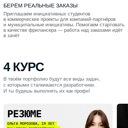
ВЫПУСКНОЙ ПРОЕКТ
Применяем все навыки, которые накопили за время
обучения для создания впечатляющего продукта.
Проект пройдёт ревью от экспертов из ИТ и станет
твоим козырем при трудоустройстве
ПОДДЕРЖКА ПОСЛЕ ОБУЧЕНИЯ
Мы остаёмся рядом даже после выпуска. Проводим
встречи выпускников, поддерживаем по любым
вопросам работы и карьеры. В наших чатах
выпускников студенты помогают друг другу, делятся
опытом и дают советы по поиску проектов
и вакансий
НАШИ ПАРТНЁРЫ ПО ТРУДОУСТРОЙСТВУ