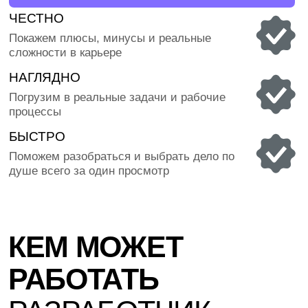
и написал книги, ставшие стандартом
читают и исп
для инженеров в Netflix и Amazon
фронтенд-раз
КАК ВЫРАСТЕТ
ТВОЯ
ЗАРПЛАТА С
ОПЫТОМ
100 000 ₽
СРАЗУ ПОСЛЕ ВЫПУСКА
Ты Junior-разработчик — пишешь код, работаешь
в команде под руководством мидла
150 000 ₽