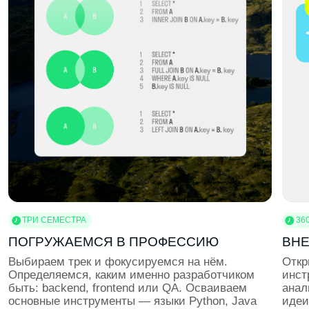
ЭКСКУРСИИ В КОМПАНИИ
Погружаемся в реальные рабочие процессы.
Собираемся на экскурсии в ИT-, дизайн-
и маркетинговые компании, чтобы увидеть, с какими
задачами работают профессионалы
ВОРКШОПЫ
Учимся использовать профессиональные
инструменты: Figma, Adobe, Python, SQL, CRM,
аналитические платформы. Ты создаёшь мини-
проект, отрабатываешь навыки и получаешь фидбек