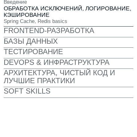
КАМПУС
Приятный современный интерьер,
где комфортно учиться и работать
над проектами. У каждого своё личное
рабочее место и мощный компьютер
НАСТОЯЩИЙ ОПЕНСПЕЙС
Здесь ты работаешь над реальными
заданиями и чувствуешь себя частью
команды