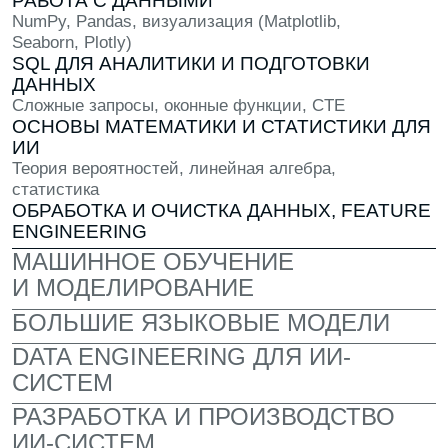
СОВРЕМЕННЫЙ
КАМПУС
Приятный современный интерьер,
где комфортно учиться и работать
над проектами. У каждого своё личное
рабочее место и мощный компьютер
НАСТОЯЩИЙ ОПЕНСПЕЙС
Здесь ты работаешь над реальными
заданиями и чувствуешь себя частью
команды