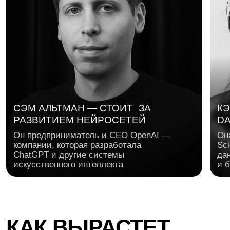
ГЕОРГИЙ СОЛОВЬЕВ
ГЕРМАН ГА
Предприниматель, основатель Skyeng.
Основатель Ro
Поможет прокачать предпринимательское
мира аналити
мышление: как находить сильную идею,
тайм-менеджм
проверять гипотезы и превращать обучение
приоритетов, 
и технологии в продукт, которым хочется
энергией, чт
пользоваться каждый день
выгорания
ОСНОВАЛ SKYENG —
ПОСТРОИЛ КУЛЬТУРУ:
ОСНОВАЛ ROISTA
КРУПНУЮ EDTECH-
ТЕСТОВ, ИТЕРАЦИЙ И
СЕРВИС СКВОЗН
КОМПАНИЮ
РОСТА
АНАЛИТИКИ