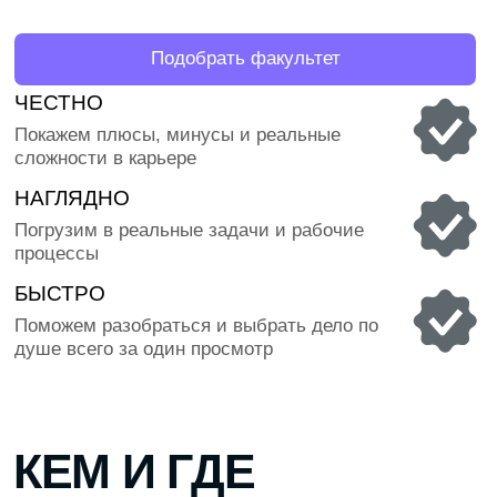
РАЗВИТИЕМ НЕЙРОСЕТЕЙ
DATA SCIE
Он предприниматель и CEO OpenAI —
Она работала 
компании, которая разработала
Scientist и п
ChatGPT и другие системы
данных и маш
искусственного интеллекта
и бизнес-реш
КАК ВЫРАСТЕТ
ТВОЯ
ЗАРПЛАТА С
ОПЫТОМ
120 000 ₽
СРАЗУ ПОСЛЕ ВЫПУСКА
Ты Junior-разработчик нейросетей — работаешь
с готовыми моделями, пишешь промпты