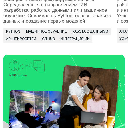
инструменты: Figma, Adobe, Python, SQL, CRM,
аналитические платформы. Ты создаёшь мини-
проект, отрабатываешь навыки и получаешь фидбек
сразу на месте
БЕРЁМ РЕАЛЬНЫЕ ЗАКАЗЫ
Приглашаем инициативных студентов
в коммерческие проекты для компаний-партнёров
и муниципальные инициативы. Помогаем стартовать
в качестве фрилансера — работа над заказами идёт
в зачёт
4 КУРС
В твоём портфолио будут реальные кейсы
по работе с клиентами, сервисом
и организацией проектов