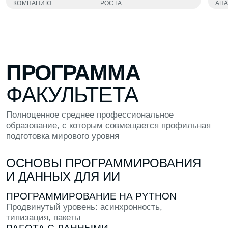
Подобрать факультет
ЗНАКОМСТВА
Познакомься с теми, кто разделяет твои
интересы
ПРАКТИКА
Попробуй создать что-то в рамках
программы: макет, код или лендинг
ОТВЕТЫ
Задай любые вопросы другим студентам
прямо в кампусе