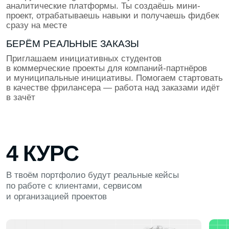
Проходим тестовые задания и кейс-интервью,
отрабатываем презентации проектов. Собираем
лучшие кейсы и упаковываем резюме под
требования топ-компаний с поддержкой HR-эксперта
ВЫПУСКНОЙ ПРОЕКТ
Применяем все навыки, которые накопили за время
обучения для создания впечатляющего продукта.
Проект пройдёт ревью от экспертов из ИТ и станет
твоим козырем при трудоустройстве
ПОДДЕРЖКА ПОСЛЕ ОБУЧЕНИЯ
Мы остаёмся рядом даже после выпуска. Проводим
встречи выпускников, поддерживаем по любым
вопросам работы и карьеры. В наших чатах
выпускников студенты помогают друг другу, делятся
опытом и дают советы по поиску проектов
и вакансий
НАШИ ПАРТНЁРЫ ПО ТРУДОУСТРОЙСТВУ