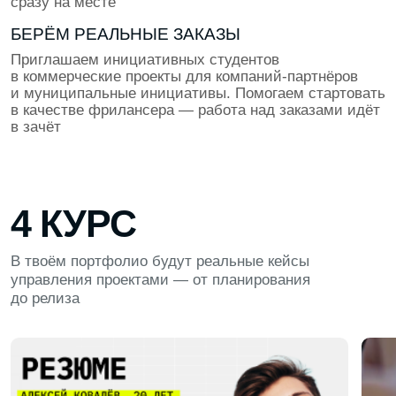
требования топ-компаний с поддержкой HR-эксперта
ВЫПУСКНОЙ ПРОЕКТ
Применяем все навыки, которые накопили за время
обучения для создания впечатляющего продукта.
Проект пройдёт ревью от экспертов из ИТ и станет
твоим козырем при трудоустройстве
ПОДДЕРЖКА ПОСЛЕ ОБУЧЕНИЯ
Мы остаёмся рядом даже после выпуска. Проводим
встречи выпускников, поддерживаем по любым
вопросам работы и карьеры. В наших чатах
выпускников студенты помогают друг другу, делятся
опытом и дают советы по поиску проектов
и вакансий
НАШИ ПАРТНЁРЫ ПО ТРУДОУСТРОЙСТВУ