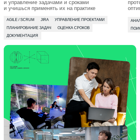
проект, отрабатываешь навыки и получаешь фидбек
сразу на месте
БЕРЁМ РЕАЛЬНЫЕ ЗАКАЗЫ
Приглашаем инициативных студентов
в коммерческие проекты для компаний-партнёров
и муниципальные инициативы. Помогаем стартовать
в качестве фрилансера — работа над заказами идёт
в зачёт
4 КУРС
В твоём портфолио будут реальные кейсы
управления проектами — от планирования
до релиза