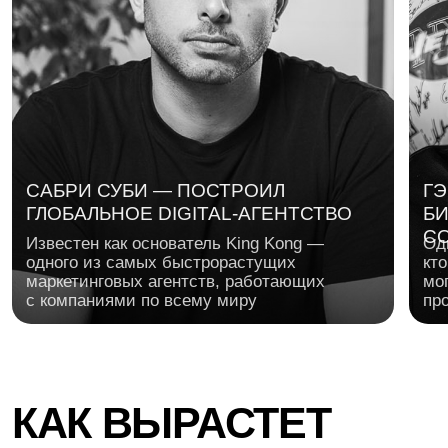
ГЕОРГИЙ СОЛОВЬЕВ
ГЕРМАН ГА
Предприниматель, основатель Skyeng.
Основатель Ro
Поможет прокачать предпринимательское
мира аналити
мышление: как находить сильную идею,
тайм-менеджм
проверять гипотезы и превращать обучение
приоритетов, 
и технологии в продукт, которым хочется
энергией, чт
пользоваться каждый день
выгорания
ОСНОВАЛ SKYENG —
ПОСТРОИЛ КУЛЬТУРУ:
ОСНОВАЛ ROISTA
КРУПНУЮ EDTECH-
ТЕСТОВ, ИТЕРАЦИЙ И
СЕРВИС СКВОЗН
КОМПАНИЮ
РОСТА
АНАЛИТИКИ
ПРОГРАММА